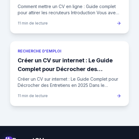
recruteurs
Comment mettre un CV en ligne : Guide complet
pour attirer les recruteurs Introduction Vous avez
un CV impeccable, mais il dort au fond de votre
11 min
de lecture
ordinateur ? Pu
RECHERCHE D'EMPLOI
Créer un CV sur internet : Le Guide
Complet pour Décrocher des
Entretiens en 2025
Créer un CV sur internet : Le Guide Complet pour
Décrocher des Entretiens en 2025 Dans le
paysage concurrentiel de l'emploi en France,
11 min
de lecture
votre CV n'est plus un si