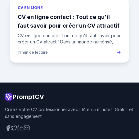
CV EN LIGNE
CV en ligne contact : Tout ce qu'il
faut savoir pour créer un CV attractif
CV en ligne contact : Tout ce qu'il faut savoir pour
créer un CV attractif Dans un monde numérisé,
votre CV en ligne est votre carte de visite.
11 min
de lecture
Découvrez commen
PromptCV
Créez votre CV professionnel avec l'IA en 5 minutes. Gratuit et
sans engagement.