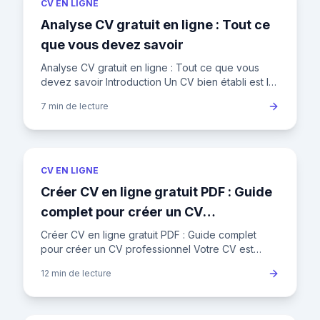
CV EN LIGNE
Analyse CV gratuit en ligne : Tout ce
que vous devez savoir
Analyse CV gratuit en ligne : Tout ce que vous
devez savoir Introduction Un CV bien établi est la
clé d'une carrière. Mais comment s'assurer que le
7 min
de lecture
vôtre se dém
CV EN LIGNE
Créer CV en ligne gratuit PDF : Guide
complet pour créer un CV
professionnel
Créer CV en ligne gratuit PDF : Guide complet
pour créer un CV professionnel Votre CV est
votre première impression sur les recruteurs. En
12 min
de lecture
France, où le marché