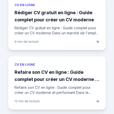
CV EN LIGNE
Rédiger CV gratuit en ligne : Guide
complet pour créer un CV moderne
Rédiger CV gratuit en ligne : Guide complet pour
créer un CV moderne Dans un marché de l'emploi
français où un recruteur passe en moyenne 7
9 min
de lecture
secondes sur un CV a
CV EN LIGNE
Refaire son CV en ligne : Guide
complet pour créer un CV moderne et
performant
Refaire son CV en ligne : Guide complet pour
créer un CV moderne et performant Dans le
marché de l'emploi français actuel, où le taux de
12 min
de lecture
chômage fluctue autour