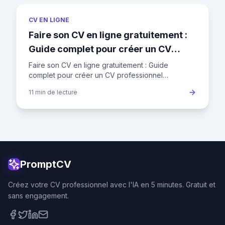
CV EN LIGNE
Faire son CV en ligne gratuitement :
Guide complet pour créer un CV
professionnel
Faire son CV en ligne gratuitement : Guide
complet pour créer un CV professionnel
Introduction Dans le paysage concurrentiel de
11 min
de lecture
l'emploi en France, où un recrut
PromptCV
Créez votre CV professionnel avec l'IA en 5 minutes. Gratuit et
sans engagement.