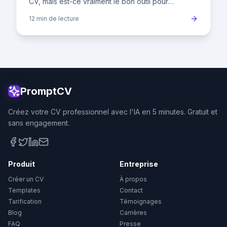
CV, mais est-ce vraiment le bon outil pour
décrocher l'emploi de vos rêves ? Dans un
12 min
de lecture
marché du travail français
PromptCV
Créez votre CV professionnel avec l'IA en 5 minutes. Gratuit et
sans engagement.
Produit
Entreprise
Créer un CV
À propos
Templates
Contact
Tarification
Témoignages
Blog
Carrières
FAQ
Presse