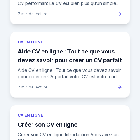
CV performant Le CV est bien plus qu’un simple
document : c’est votre carte de visite
7 min
de lecture
professionnelle. Dans un
CV EN LIGNE
Aide CV en ligne : Tout ce que vous
devez savoir pour créer un CV parfait
Aide CV en ligne : Tout ce que vous devez savoir
pour créer un CV parfait Votre CV est votre carte
de visite professionnelle. Découvrez comment
7 min
de lecture
créer un CV qui
CV EN LIGNE
Créer son CV en ligne
Créer son CV en ligne Introduction Vous avez un