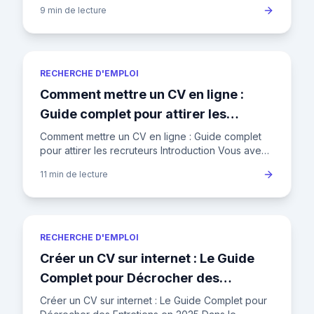
votre ticket d'entrée pour décrocher un entretien.
9 min
de lecture
Mais avec les r
RECHERCHE D'EMPLOI
Comment mettre un CV en ligne :
Guide complet pour attirer les
recruteurs
Comment mettre un CV en ligne : Guide complet
pour attirer les recruteurs Introduction Vous avez
un CV impeccable, mais il dort au fond de votre
11 min
de lecture
ordinateur ? Pu
RECHERCHE D'EMPLOI
Créer un CV sur internet : Le Guide
Complet pour Décrocher des
Entretiens en 2025
Créer un CV sur internet : Le Guide Complet pour