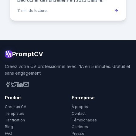
Décrocher des Entretiens en 2025 Dans le
paysage concurrentiel de l'emploi en France,
11 min
de lecture
votre CV n'est plus un si
PromptCV
Créez votre CV professionnel avec l'IA en 5 minutes. Gratuit et
sans engagement.
Produit
Entreprise
Créer un CV
À propos
Templates
Contact
Tarification
Témoignages
Blog
Carrières
FAQ
Presse