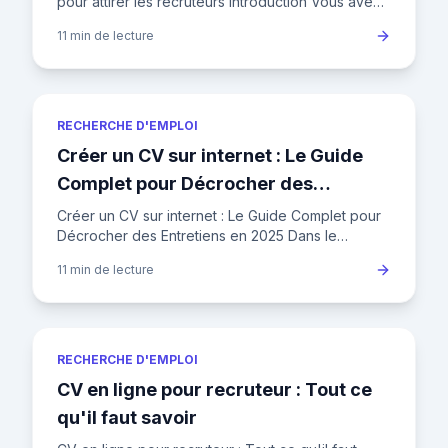
pour attirer les recruteurs Introduction Vous avez
un CV impeccable, mais il dort au fond de votre
11 min
de lecture
ordinateur ? Pu
RECHERCHE D'EMPLOI
Créer un CV sur internet : Le Guide
Complet pour Décrocher des
Entretiens en 2025
Créer un CV sur internet : Le Guide Complet pour
Décrocher des Entretiens en 2025 Dans le
paysage concurrentiel de l'emploi en France,
11 min
de lecture
votre CV n'est plus un si
RECHERCHE D'EMPLOI
CV en ligne pour recruteur : Tout ce
qu'il faut savoir