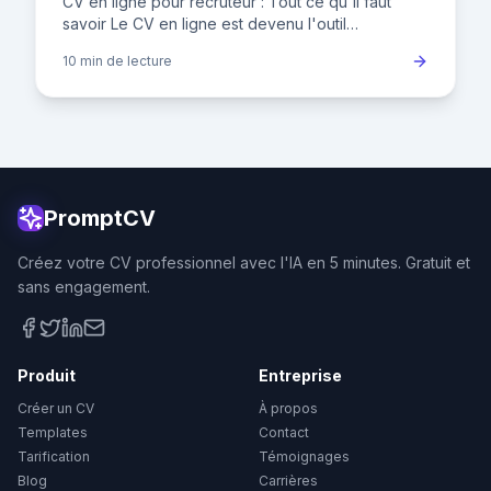
CV en ligne pour recruteur : Tout ce qu'il faut
savoir Le CV en ligne est devenu l'outil
incontournable pour les candidats et les
10 min
de lecture
recruteurs. Dans un marché du
PromptCV
Créez votre CV professionnel avec l'IA en 5 minutes. Gratuit et
sans engagement.
Produit
Entreprise
Créer un CV
À propos
Templates
Contact
Tarification
Témoignages
Blog
Carrières