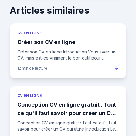
Articles similaires
CV EN LIGNE
Créer son CV en ligne
Créer son CV en ligne Introduction Vous avez un
CV, mais est-ce vraiment le bon outil pour
décrocher l'emploi de vos rêves ? Dans un
12 min
de lecture
marché du travail français
CV EN LIGNE
Conception CV en ligne gratuit : Tout
ce qu'il faut savoir pour créer un CV
qui attire
Conception CV en ligne gratuit : Tout ce qu'il faut
savoir pour créer un CV qui attire Introduction Le
CV est bien plus qu'un simple listing de vos