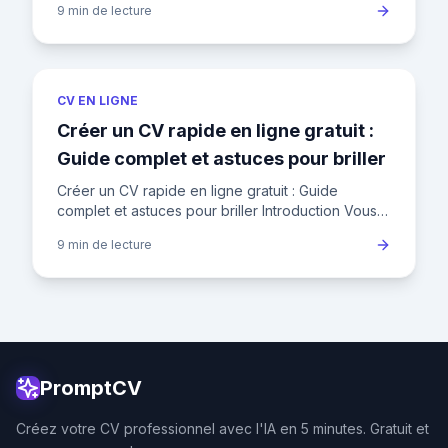
9 min
de lecture
expériences
CV EN LIGNE
Créer un CV rapide en ligne gratuit :
Guide complet et astuces pour briller
Créer un CV rapide en ligne gratuit : Guide
complet et astuces pour briller Introduction Vous
avez besoin d'un CV en urgence pour postuler à
9 min
de lecture
cette offre allécha
PromptCV
Créez votre CV professionnel avec l'IA en 5 minutes. Gratuit et