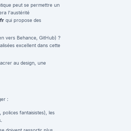
tique peut se permettre un
ra l'austérité
fr
qui propose des
ien vers Behance, GitHub) ?
lisées excellent dans cette
acrer au design, une
er :
olices fantaisistes), les
.
ise doivent ressortir plus