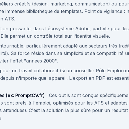
métiers créatifs (design, marketing, communication) ou pou
e immense bibliothèque de templates. Point de vigilance : 
 un ATS.
tion puissante, dans l'écosystème Adobe, parfaite pour les
 Elle permet un contrôle total sur l'identité visuelle.
ntournable, particulièrement adapté aux secteurs très tradit
ité). Sa force réside dans sa simplicité et sa compatibilité un
iter l'effet "années 2000".
pour un travail collaboratif (si un conseiller Pôle Emploi 
 depuis n'importe quel appareil. L'export en PDF est essent
es (ex: PromptCV.fr)
: Ces outils sont conçus spécifiqueme
es sont prêts-à-l'emploi, optimisés pour les ATS et adapté
 attendues). C'est la solution la plus sûre pour un résulta
s.