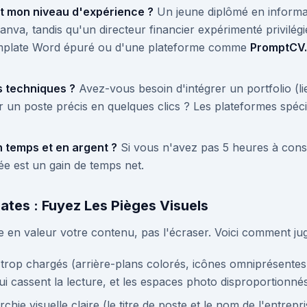
t mon niveau d'expérience ?
Un jeune diplômé en informa
va, tandis qu'un directeur financier expérimenté privilégie
emplate Word épuré ou d'une plateforme comme
PromptCV.
s techniques ?
Avez-vous besoin d'intégrer un portfolio (l
 un poste précis en quelques clics ? Les plateformes spécia
 temps et en argent ?
Si vous n'avez pas 5 heures à cons
ée est un gain de temps net.
ates : Fuyez Les Pièges Visuels
 en valeur votre contenu, pas l'écraser. Voici comment jug
trop chargés (arrière-plans colorés, icônes omniprésentes, p
ui cassent la lecture, et les espaces photo disproportionnés
chie visuelle claire (le titre de poste et le nom de l'entrepr