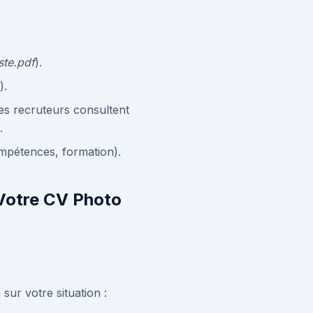
te.pdf
).
).
des recruteurs consultent
.
mpétences, formation).
 Votre CV Photo
sur votre situation :