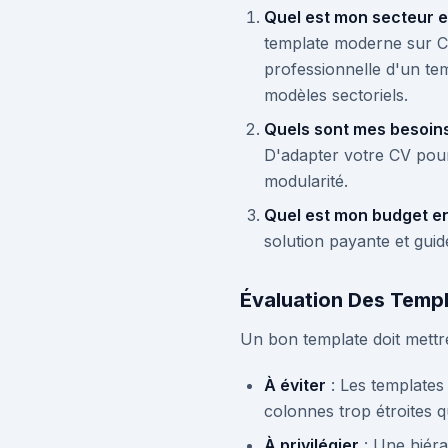
Quel est mon secteur e
template moderne sur Can
professionnelle d'un t
modèles sectoriels.
Quels sont mes besoin
D'adapter votre CV pour
modularité.
Quel est mon budget en
solution payante et guid
Évaluation Des Templ
Un bon template doit mettre
À éviter
: Les templates 
colonnes trop étroites q
À privilégier
: Une hiérar