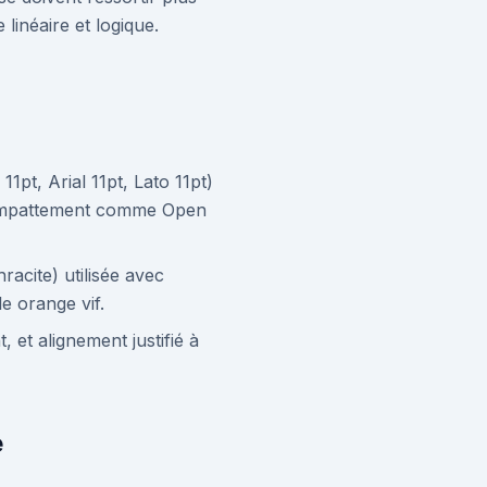
linéaire et logique.
11pt, Arial 11pt, Lato 11pt)
ns empattement comme Open
acite) utilisée avec
le orange vif.
 et alignement justifié à
e