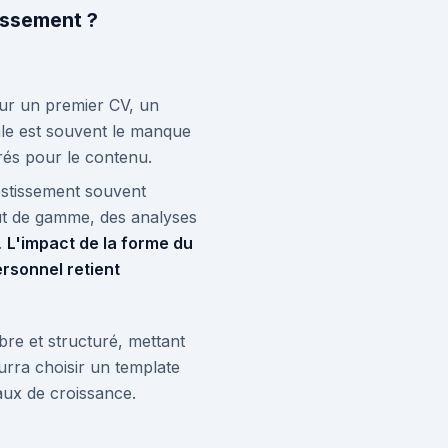
issement ?
our un premier CV, un
pale est souvent le manque
grés pour le contenu.
estissement souvent
aut de gamme, des analyses
.
L'impact de la forme du
rsonnel retient
re et structuré, mettant
urra choisir un template
taux de croissance.