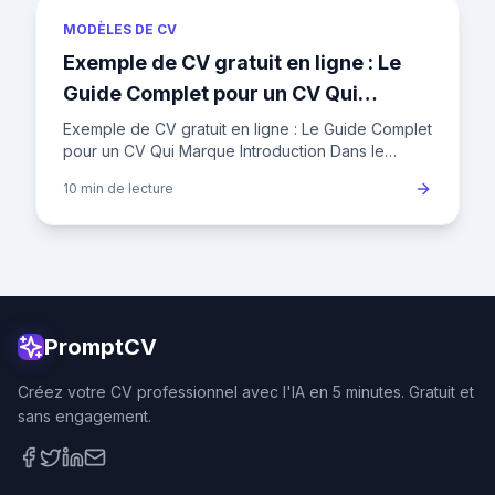
MODÈLES DE CV
Exemple de CV gratuit en ligne : Le
Guide Complet pour un CV Qui
Marque
Exemple de CV gratuit en ligne : Le Guide Complet
pour un CV Qui Marque Introduction Dans le
marché de l'emploi français actuel, où un
10 min
de lecture
recruteur ne consacre en
PromptCV
Créez votre CV professionnel avec l'IA en 5 minutes. Gratuit et
sans engagement.