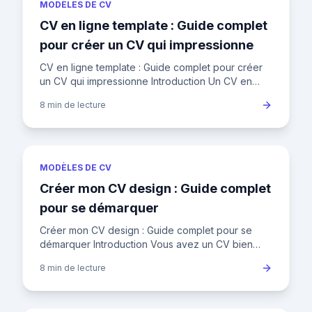
MODÈLES DE CV
CV en ligne template : Guide complet
pour créer un CV qui impressionne
CV en ligne template : Guide complet pour créer
un CV qui impressionne Introduction Un CV en
ligne template est un outil essentiel pour se
8 min
de lecture
démarquer sur le marc
MODÈLES DE CV
Créer mon CV design : Guide complet
pour se démarquer
Créer mon CV design : Guide complet pour se
démarquer Introduction Vous avez un CV bien
écrit, mais il ne suffit pas pour se démarquer dans
8 min
de lecture
un marché du travail