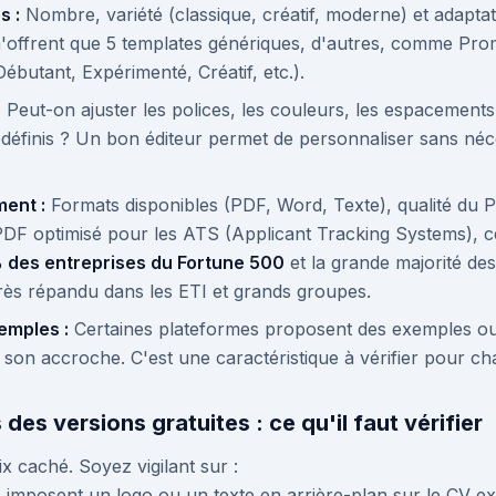
s :
Nombre, variété (classique, créatif, moderne) et adaptat
s n'offrent que 5 templates génériques, d'autres, comme Pr
Débutant, Expérimenté, Créatif, etc.).
:
Peut-on ajuster les polices, les couleurs, les espacements
rédéfinis ? Un bon éditeur permet de personnaliser sans né
ent :
Formats disponibles (PDF, Word, Texte), qualité du
PDF optimisé pour les ATS (Applicant Tracking Systems), ces
des entreprises du Fortune 500
et la grande majorité de
très répandu dans les ETI et grands groupes.
emples :
Certaines plateformes proposent des exemples ou d
 son accroche. C'est une caractéristique à vérifier pour cha
s des versions gratuites : ce qu'il faut vérifier
x caché. Soyez vigilant sur :
s imposent un logo ou un texte en arrière-plan sur le CV ex