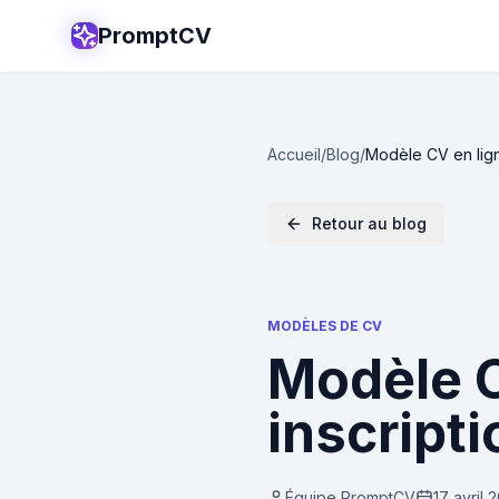
PromptCV
Accueil
/
Blog
/
Modèle CV en ligne
Retour au blog
MODÈLES DE CV
Modèle C
inscripti
Équipe PromptCV
17 avril 