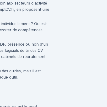
ion aux secteurs d'activité
omptCV.fr, en proposent une
 individuellement ? Ou est-
cessiter de compétences
 PDF, présence ou non d'un
 logiciels de tri des CV
s cabinets de recrutement.
es guides, mais il est
que outil.
porté, ce qui le rend