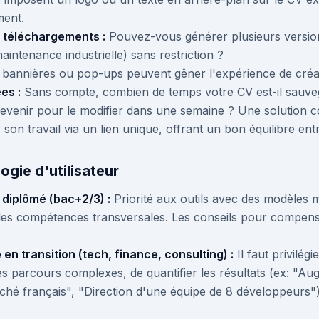
ment.
e téléchargements :
Pouvez-vous générer plusieurs versio
aintenance industrielle) sans restriction ?
bannières ou pop-ups peuvent gêner l'expérience de créa
es :
Sans compte, combien de temps votre CV est-il sauveg
 revenir pour le modifier dans une semaine ? Une solutio
on travail via un lien unique, offrant un bon équilibre entre
gie d'utilisateur
e diplômé (bac+2/3) :
Priorité aux outils avec des modèles m
 les compétences transversales. Les conseils pour compen
en transition (tech, finance, consulting) :
Il faut privilég
es parcours complexes, de quantifier les résultats (ex: "A
arché français", "Direction d'une équipe de 8 développeurs