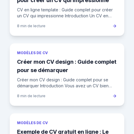
pour créer un CV qui impressionne
CV en ligne template : Guide complet pour créer
un CV qui impressionne Introduction Un CV en
ligne template est un outil essentiel pour se
8 min
de lecture
démarquer sur le marc
MODÈLES DE CV
Créer mon CV design : Guide complet
pour se démarquer
Créer mon CV design : Guide complet pour se
démarquer Introduction Vous avez un CV bien
écrit, mais il ne suffit pas pour se démarquer dans
8 min
de lecture
un marché du travail
MODÈLES DE CV
Exemple de CV gratuit en ligne : Le