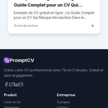
Guide Complet pour un CV Qui
Marque
Exemple de CV gratuit en ligne : Le Guide Complet
pour un CV Qui Marque Introduction Dans le
marché de l'emploi français actuel, où un
10 min
de lecture
recruteur ne consacre en
PromptCV
Créez votre CV professionnel avec l'IA en 5 minutes. Gratuit et
sans engagement.
Produit
Entreprise
Créer un CV
À propos
Templates
Contact