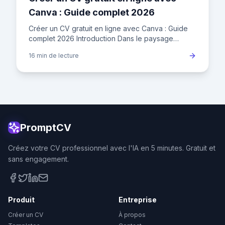
Canva : Guide complet 2026
Créer un CV gratuit en ligne avec Canva : Guide
complet 2026 Introduction Dans le paysage
concurrentiel de l'emploi en France, où le taux de
16 min
de lecture
chômage fluctue aut
PromptCV
Créez votre CV professionnel avec l'IA en 5 minutes. Gratuit et
sans engagement.
Produit
Entreprise
Créer un CV
À propos