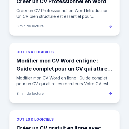
Créer un CV Professionnel en Word
Créer un CV Professionnel en Word Introduction
Un CV bien structuré est essentiel pour
impressionner les recruteurs. Découvrez comment
6 min
de lecture
créer un CV Word professi
OUTILS & LOGICIELS
Modifier mon CV Word en ligne :
Guide complet pour un CV qui attire
les recruteurs
Modifier mon CV Word en ligne : Guide complet
pour un CV qui attire les recruteurs Votre CV est
votre carte de visite professionnelle, le premier
8 min
de lecture
filtre décisif
OUTILS & LOGICIELS
Créer un CV gratuit en ligne avec