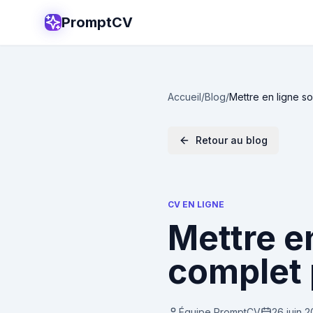
PromptCV
Accueil
/
Blog
/
Mettre en ligne s
Retour au blog
CV EN LIGNE
Mettre en
complet 
Équipe PromptCV
26 juin 