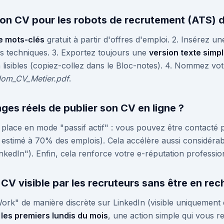
n CV pour les robots de recrutement (ATS) d
e mots-clés
gratuit à partir d'offres d'emploi. 2. Insérez u
es techniques. 3. Exportez toujours une
version texte simp
 lisibles (copiez-collez dans le Bloc-notes). 4. Nommez vot
om_CV_Metier.pdf
.
ges réels de publier son CV en ligne ?
ous place en mode "passif actif" : vous pouvez être contact
 estimé à 70% des emplois). Cela accélère aussi considéra
nkedIn"). Enfin, cela renforce votre e-réputation professio
V visible par les recruteurs sans être en rec
ork" de manière discrète sur LinkedIn (visible uniquement 
 les premiers lundis du mois
, une action simple qui vous r