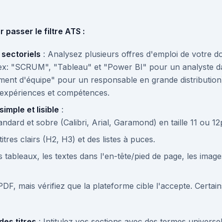
 passer le filtre ATS :
 sectoriels
: Analysez plusieurs offres d'emploi de votre do
(ex: "SCRUM", "Tableau" et "Power BI" pour un analyste d
ent d'équipe" pour un responsable en grande distribution)
 expériences et compétences.
mple et lisible
:
andard et sobre (Calibri, Arial, Garamond) en taille 11 ou 12
itres clairs (H2, H3) et des listes à puces.
 tableaux, les textes dans l'en-tête/pied de page, les images
 PDF, mais vérifiez que la plateforme cible l'accepte. Certa
des titres
: Intitulez vos sections avec des termes universe