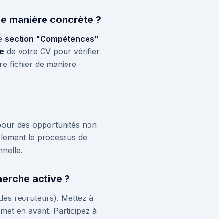
e manière concrète ?
ne
section "Compétences"
le
de votre CV pour vérifier
re fichier de manière
é pour des opportunités non
blement le processus de
nnelle.
herche active ?
des recruteurs). Mettez à
emet en avant. Participez à