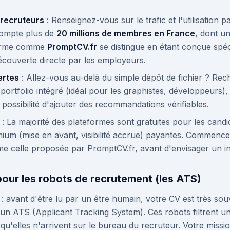
s recruteurs
: Renseignez-vous sur le trafic et l'utilisation 
compte plus de
20 millions de membres en France
, dont un
forme comme
PromptCV.fr
se distingue en étant conçue spé
découverte directe par les employeurs.
ertes
: Allez-vous au-delà du simple dépôt de fichier ? Re
ortfolio intégré (idéal pour les graphistes, développeurs), l
 possibilité d'ajouter des recommandations vérifiables.
: La majorité des plateformes sont gratuites pour les candi
mium (mise en avant, visibilité accrue) payantes. Commencez
me celle proposée par PromptCV.fr, avant d'envisager un i
pour les robots de recrutement (les ATS)
: avant d'être lu par un être humain, votre CV est très so
, un ATS (Applicant Tracking System). Ces robots filtrent 
'elles n'arrivent sur le bureau du recruteur. Votre missio