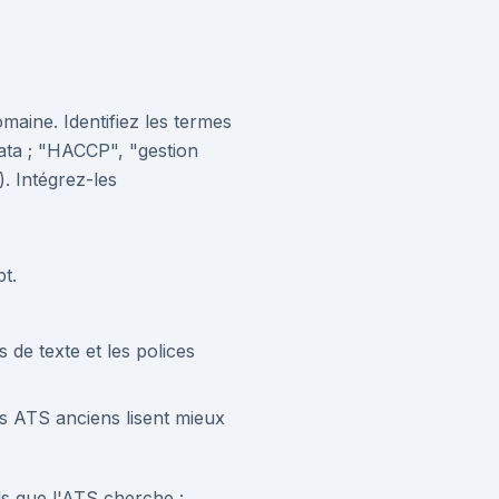
maine. Identifiez les termes
ata ; "HACCP", "gestion
. Intégrez-les
pt.
 de texte et les polices
ins ATS anciens lisent mieux
ls que l'ATS cherche :