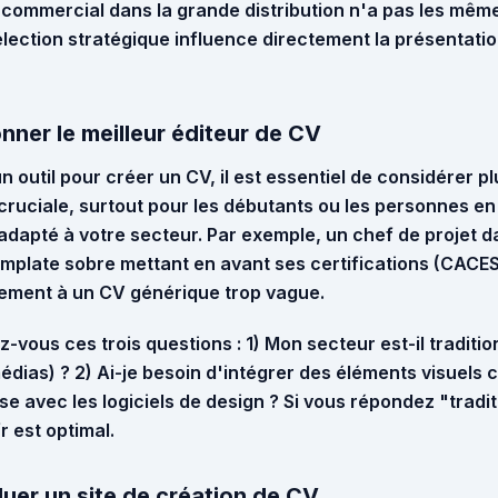
n commercial dans la grande distribution n'a pas les mêm
élection stratégique influence directement la présentat
onner le meilleur éditeur de CV
un outil pour créer un CV, il est essentiel de considérer pl
st cruciale, surtout pour les débutants ou les personnes e
 adapté à votre secteur. Par exemple, un
chef de projet d
template sobre mettant en avant ses certifications (CACES
rement à un CV générique trop vague.
-vous ces trois questions : 1) Mon secteur est-il traditio
médias) ? 2) Ai-je besoin d'intégrer des éléments visuels
'aise avec les logiciels de design ? Si vous répondez "tradi
r
est optimal.
luer un site de création de CV