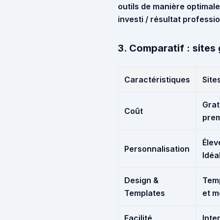
outils de manière optimale
investi / résultat professi
3. Comparatif : sites 
Caractéristiques
Site
Grat
Coût
pre
Élev
Personnalisation
Idéa
Design &
Temp
Templates
et m
Facilité
Inte