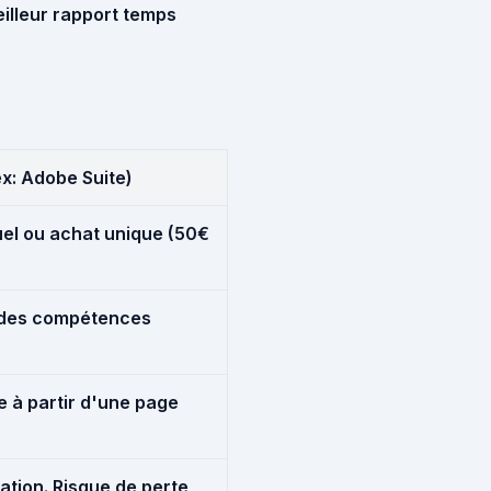
illeur rapport temps
ex: Adobe Suite)
l ou achat unique (50€
e des compétences
 à partir d'une page
tion. Risque de perte