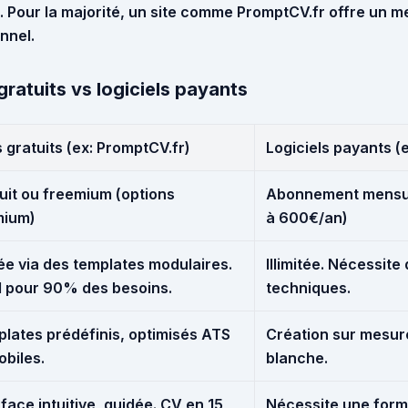
. Pour la majorité, un site comme
PromptCV.fr
offre un me
onnel.
gratuits vs logiciels payants
s gratuits (ex: PromptCV.fr)
Logiciels payants (
uit ou freemium (options
Abonnement mensue
mium)
à 600€/an)
ée via des templates modulaires.
Illimitée. Nécessit
l pour 90% des besoins.
techniques.
lates prédéfinis, optimisés ATS
Création sur mesure
obiles.
blanche.
rface intuitive, guidée. CV en 15
Nécessite une forma