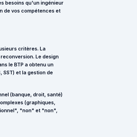
es besoins qu'un ingénieur
ion de vos compétences et
usieurs critères. La
n reconversion. Le design
ans le BTP
a obtenu un
, SST) et la gestion de
nnel (banque, droit, santé)
 complexes (graphiques,
tionnel", "non" et "non",