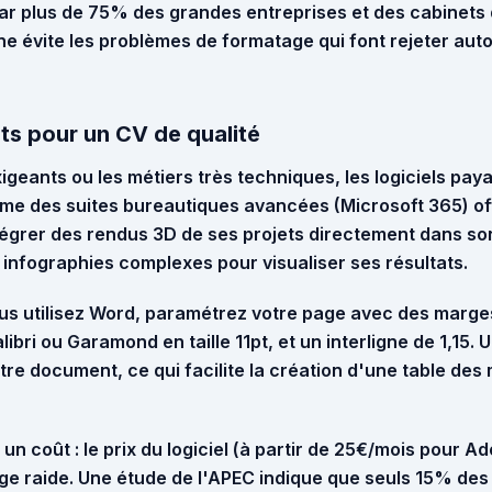
 par plus de 75% des grandes entreprises et des cabinet
igne évite les problèmes de formatage qui font rejeter a
nts pour un CV de qualité
xigeants ou les métiers très techniques, les logiciels p
ême des suites bureautiques avancées (Microsoft 365) off
tégrer des rendus 3D de ses projets directement dans so
infographies complexes pour visualiser ses résultats.
us utilisez Word, paramétrez votre page avec des marges
libri ou Garamond en taille 11pt
, et un interligne de 1,15. U
tre document, ce qui facilite la création d'une table des 
un coût : le prix du logiciel (à partir de 25€/mois pour A
e raide. Une étude de l'APEC indique que seuls 15% des 