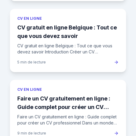
CV EN LIGNE
CV gratuit en ligne Belgique : Tout ce
que vous devez savoir
CV gratuit en ligne Belgique : Tout ce que vous
devez savoir Introduction Créer un CV
professionnel gratuitement en ligne en Belgique
5 min
de lecture
est plus facile que jamais
CV EN LIGNE
Faire un CV gratuitement en ligne :
Guide complet pour créer un CV
professionnel
Faire un CV gratuitement en ligne : Guide complet
pour créer un CV professionnel Dans un monde
où la concurrence est féroce, votre CV est votre
9 min
de lecture
ticket d'entrée