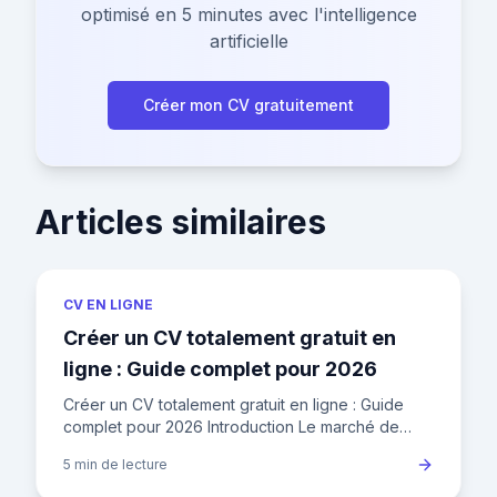
optimisé en 5 minutes avec l'intelligence
artificielle
Créer mon CV gratuitement
Articles similaires
CV EN LIGNE
Créer un CV totalement gratuit en
ligne : Guide complet pour 2026
Créer un CV totalement gratuit en ligne : Guide
complet pour 2026 Introduction Le marché de
l'emploi français compte aujourd'hui 30,5 millions
5 min
de lecture
de personnes en a