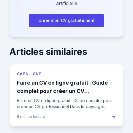
artificielle
Créer mon CV gratuitement
Articles similaires
CV EN LIGNE
Faire un CV en ligne gratuit : Guide
complet pour créer un CV
professionnel
Faire un CV en ligne gratuit : Guide complet pour
créer un CV professionnel Dans le paysage
concurrentiel de l'emploi en France, où un
8 min
de lecture
recruteur ne consacre en