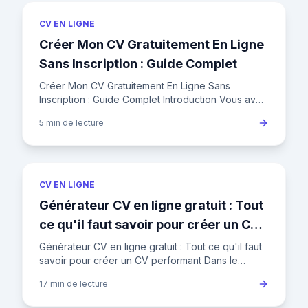
CV EN LIGNE
Créer Mon CV Gratuitement En Ligne
Sans Inscription : Guide Complet
Créer Mon CV Gratuitement En Ligne Sans
Inscription : Guide Complet Introduction Vous avez
besoin d'un CV professionnel mais ne savez pas
5 min
de lecture
par où commencer ? Cré
CV EN LIGNE
Générateur CV en ligne gratuit : Tout
ce qu'il faut savoir pour créer un CV
performant
Générateur CV en ligne gratuit : Tout ce qu'il faut
savoir pour créer un CV performant Dans le
paysage concurrentiel de l'emploi en France, où
17 min
de lecture
un recruteur pass