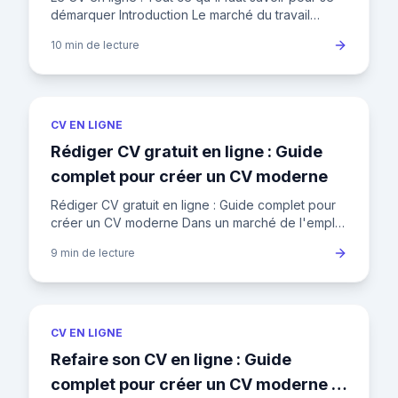
démarquer Introduction Le marché du travail
français est en constante évolution. Avec un taux
10 min
de lecture
de chômage de 7
CV EN LIGNE
Rédiger CV gratuit en ligne : Guide
complet pour créer un CV moderne
Rédiger CV gratuit en ligne : Guide complet pour
créer un CV moderne Dans un marché de l'emploi
français où un recruteur passe en moyenne 7
9 min
de lecture
secondes sur un CV a
CV EN LIGNE
Refaire son CV en ligne : Guide
complet pour créer un CV moderne et