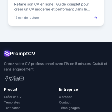
performant
Refaire son CV en ligne : Guide complet pour
créer un CV moderne et performant Dans le
marché de l'emploi français actuel, où le taux de
12 min
de lecture
chômage fluctue autour
PromptCV
Créez votre CV professionnel avec l'IA en 5 minutes. Gratuit et
sans engagement.
Produit
Entreprise
Créer un CV
À propos
Templates
Contact
Tarification
Témoignages