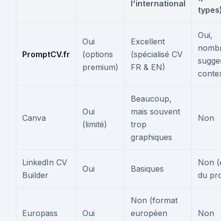
l'international
types
Oui,
Oui
Excellent
nomb
PromptCV.fr
(options
(spécialisé CV
sugge
premium)
FR & EN)
contex
Beaucoup,
Oui
mais souvent
Canva
Non
(limité)
trop
graphiques
LinkedIn CV
Non (e
Oui
Basiques
Builder
du pro
Non (format
Europass
Oui
européen
Non