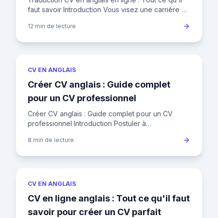
faut savoir Introduction Vous visez une carrière à
l'international ? Saviez-vous que la maîtrise de
12 min
de lecture
l'anglais
CV EN ANGLAIS
Créer CV anglais : Guide complet
pour un CV professionnel
Créer CV anglais : Guide complet pour un CV
professionnel Introduction Postuler à
l'international ? Votre CV en anglais est votre
8 min
de lecture
premier ambassadeur. Une étude
CV EN ANGLAIS
CV en ligne anglais : Tout ce qu'il faut
savoir pour créer un CV parfait