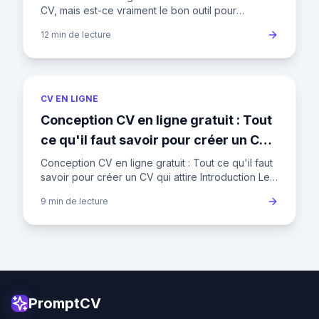
CV, mais est-ce vraiment le bon outil pour
décrocher l'emploi de vos rêves ? Dans un
12 min
de lecture
marché du travail français
CV EN LIGNE
Conception CV en ligne gratuit : Tout
ce qu'il faut savoir pour créer un CV
qui attire
Conception CV en ligne gratuit : Tout ce qu'il faut
savoir pour créer un CV qui attire Introduction Le
CV est bien plus qu'un simple listing de vos
9 min
de lecture
expériences
PromptCV