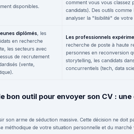
comment vous vous classez p
ment disponibles.
candidats). Des outils comme
analyser la "lisibilité" de vot
jeunes diplômés
, les
Les professionnels expérim
idats en recherche
recherche de poste à haute re
te, les secteurs avec
personnes en reconversion qu
essus de recrutement
storytelling, les candidats dan
dardisés (vente,
concurrentiels (tech, data sci
tique).
e bon outil pour envoyer son CV : un
isir son arme de séduction massive. Cette décision ne doit pa
se méthodique de votre situation personnelle et du marché 