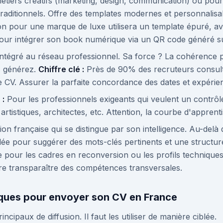
étiers créatifs (marketing, design, communication) ou pour 
traditionnels. Offre des templates modernes et personnalisa
n pour une marque de luxe utilisera un template épuré, a
pour intégrer son book numérique via un QR code généré s
 intégré au réseau professionnel. Sa force ? La cohérence pa
s générez.
Chiffre clé :
Près de 90% des recruteurs consulte
e CV. Assurer la parfaite concordance des dates et expérien
 :
Pour les professionnels exigeants qui veulent un contrôle 
rtistiques, architectes, etc. Attention, la courbe d'apprenti
on française qui se distingue par son intelligence. Au-delà 
ciblée pour suggérer des mots-clés pertinents et une structu
e pour les cadres en reconversion ou les profils techniques
aire transparaître des compétences transversales.
iques pour envoyer son CV en France
ncipaux de diffusion. Il faut les utiliser de manière ciblée.