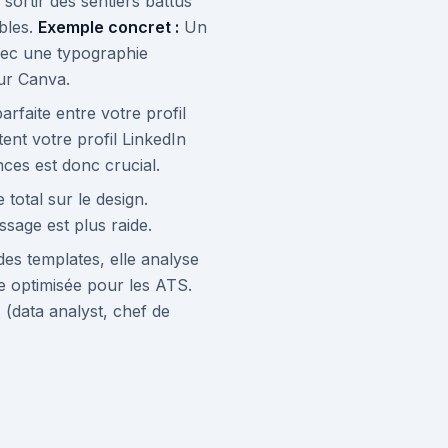
sortir des sentiers battus
bles.
Exemple concret :
Un
vec une typographie
ur Canva.
rfaite entre votre profil
nt votre profil LinkedIn
ces est donc crucial.
total sur le design.
ssage est plus raide.
des templates, elle analyse
re optimisée pour les ATS.
 (data analyst, chef de