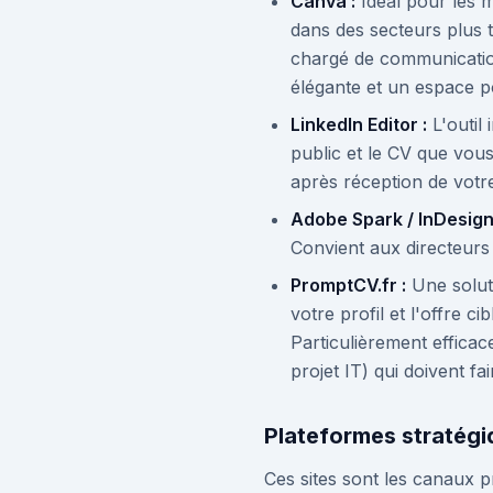
Canva :
Idéal pour les m
dans des secteurs plus 
chargé de communicatio
élégante et un espace 
LinkedIn Editor :
L'outil
public et le CV que vou
après réception de votr
Adobe Spark / InDesign
Convient aux directeurs a
PromptCV.fr :
Une soluti
votre profil et l'offre 
Particulièrement efficac
projet IT) qui doivent f
Plateformes stratég
Ces sites sont les canaux pri