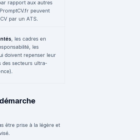
ar rapport aux autres
 PromptCV.fr peuvent
re CV par un ATS.
entés
, les cadres en
sponsabilité, les
i doivent repenser leur
s des secteurs ultra-
ence).
e démarche
s être prise à la légère et
visé.