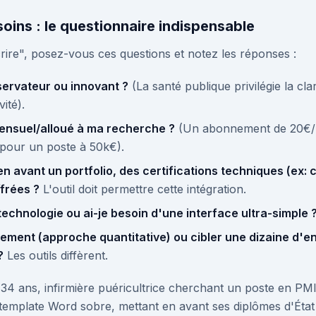
oins : le questionnaire indispensable
crire", posez-vous ces questions et notez les réponses :
servateur ou innovant ?
(La santé publique privilégie la cla
ité).
ensuel/alloué à ma recherche ?
(Un abonnement de 20€/m
 pour un poste à 50k€).
en avant un portfolio, des certifications techniques (ex: 
ffrées ?
L'outil doit permettre cette intégration.
 technologie ou ai-je besoin d'une interface ultra-simple 
vement (approche quantitative) ou cibler une dizaine d'e
?
Les outils diffèrent.
34 ans, infirmière puéricultrice cherchant un poste en PMI, 
mplate Word sobre, mettant en avant ses diplômes d'État et