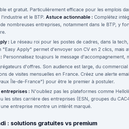
le et gratuit. Particulièrement efficace pour les emplois dan
 l'industrie et le BTP.
Astuce actionnable :
Complétez intég
car de nombreuses entreprises, notamment dans le BTP, y fo
re.
ply :
Le réseau roi pour les postes de cadres, dans la tech, 
n "Easy Apply" permet d'envoyer son CV en 2 clics, mais at
:
Personnalisez toujours le message d'accompagnement, 
régateurs d'offres. Son audience est large, du commercial
ions de visites mensuelles en France. Créez une alerte emai
aux Île-de-France") pour être le premier à postuler.
 entreprises :
N'oubliez pas les plateformes comme HelloWo
u les sites carrière des entreprises (ESN, groupes du CAC4
d'une entreprise montre un intérêt marqué.
i : solutions gratuites vs premium