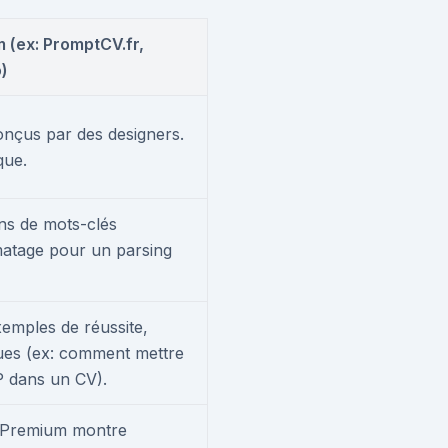
 (ex: PromptCV.fr,
)
 conçus par des designers.
que.
ns de mots-clés
rmatage pour un parsing
xemples de réussite,
ques (ex: comment mettre
P dans un CV).
In Premium montre