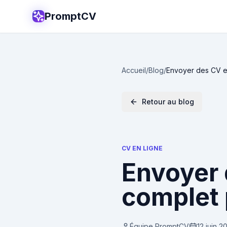
PromptCV
Accueil
/
Blog
/
Envoyer des CV e
Retour au blog
CV EN LIGNE
Envoyer 
complet 
Équipe PromptCV
12 juin 2