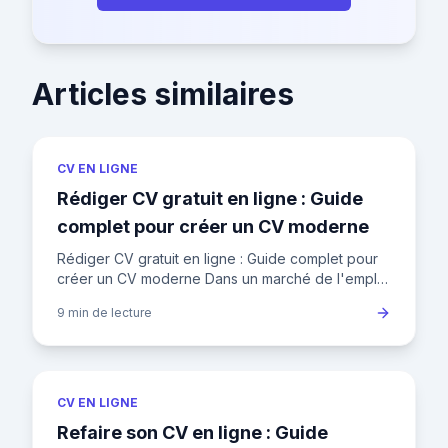
Articles similaires
CV EN LIGNE
Rédiger CV gratuit en ligne : Guide
complet pour créer un CV moderne
Rédiger CV gratuit en ligne : Guide complet pour
créer un CV moderne Dans un marché de l'emploi
français où un recruteur passe en moyenne 7
9 min
de lecture
secondes sur un CV a
CV EN LIGNE
Refaire son CV en ligne : Guide