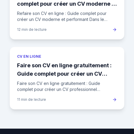
complet pour créer un CV moderne et
performant
Refaire son CV en ligne : Guide complet pour
créer un CV moderne et performant Dans le
marché de l'emploi français actuel, où le taux de
12 min
de lecture
chômage fluctue autour
CV EN LIGNE
Faire son CV en ligne gratuitement :
Guide complet pour créer un CV
professionnel
Faire son CV en ligne gratuitement : Guide
complet pour créer un CV professionnel
Introduction Dans le paysage concurrentiel de
11 min
de lecture
l'emploi en France, où un recrut