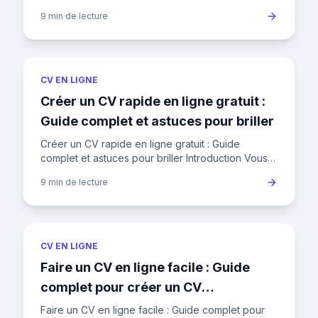
CV est bien plus qu'un simple listing de vos
9 min
de lecture
expériences
CV EN LIGNE
Créer un CV rapide en ligne gratuit :
Guide complet et astuces pour briller
Créer un CV rapide en ligne gratuit : Guide
complet et astuces pour briller Introduction Vous
avez besoin d'un CV en urgence pour postuler à
9 min
de lecture
cette offre allécha
CV EN LIGNE
Faire un CV en ligne facile : Guide
complet pour créer un CV
professionnel
Faire un CV en ligne facile : Guide complet pour