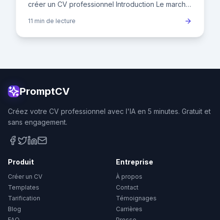
créer un CV professionnel Introduction Le marché
du travail français compte aujourd'hui 30,5 millions
11 min
de lecture
de salari
PromptCV
Créez votre CV professionnel avec l'IA en 5 minutes. Gratuit et
sans engagement.
Produit
Entreprise
Créer un CV
À propos
Templates
Contact
Tarification
Témoignages
Blog
Carrières
FAQ
Presse