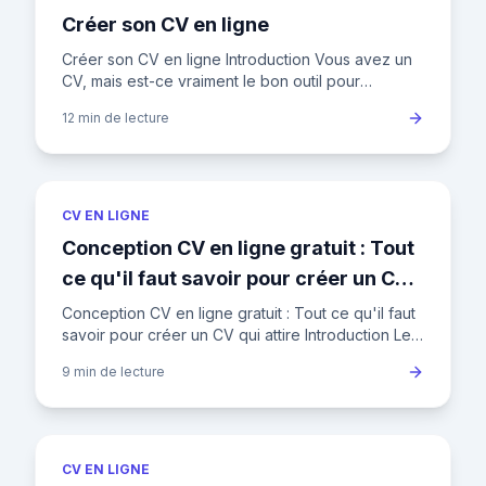
Créer son CV en ligne
Créer son CV en ligne Introduction Vous avez un
CV, mais est-ce vraiment le bon outil pour
décrocher l'emploi de vos rêves ? Dans un
12 min
de lecture
marché du travail français
CV EN LIGNE
Conception CV en ligne gratuit : Tout
ce qu'il faut savoir pour créer un CV
qui attire
Conception CV en ligne gratuit : Tout ce qu'il faut
savoir pour créer un CV qui attire Introduction Le
CV est bien plus qu'un simple listing de vos
9 min
de lecture
expériences
CV EN LIGNE