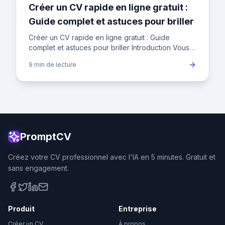
Créer un CV rapide en ligne gratuit :
Guide complet et astuces pour briller
Créer un CV rapide en ligne gratuit : Guide
complet et astuces pour briller Introduction Vous
avez besoin d'un CV en urgence pour postuler à
9 min
de lecture
cette offre allécha
PromptCV
Créez votre CV professionnel avec l'IA en 5 minutes. Gratuit et
sans engagement.
Produit
Entreprise
Créer un CV
À propos