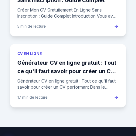
Sans Inscription : Guide Complet
Créer Mon CV Gratuitement En Ligne Sans
Inscription : Guide Complet Introduction Vous avez
besoin d'un CV professionnel mais ne savez pas
5 min
de lecture
par où commencer ? Cré
CV EN LIGNE
Générateur CV en ligne gratuit : Tout
ce qu'il faut savoir pour créer un CV
performant
Générateur CV en ligne gratuit : Tout ce qu'il faut
savoir pour créer un CV performant Dans le
paysage concurrentiel de l'emploi en France, où
17 min
de lecture
un recruteur pass