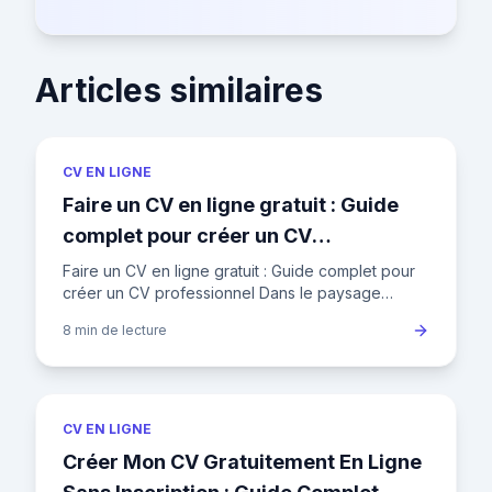
Articles similaires
CV EN LIGNE
Faire un CV en ligne gratuit : Guide
complet pour créer un CV
professionnel
Faire un CV en ligne gratuit : Guide complet pour
créer un CV professionnel Dans le paysage
concurrentiel de l'emploi en France, où un
8 min
de lecture
recruteur ne consacre en
CV EN LIGNE
Créer Mon CV Gratuitement En Ligne