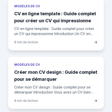
MODÈLES DE CV
CV en ligne template : Guide complet
pour créer un CV qui impressionne
CV en ligne template : Guide complet pour créer
un CV qui impressionne Introduction Un CV en
ligne template est un outil essentiel pour se
8 min
de lecture
démarquer sur le marc
MODÈLES DE CV
Créer mon CV design : Guide complet
pour se démarquer
Créer mon CV design : Guide complet pour se
démarquer Introduction Vous avez un CV bien
écrit, mais il ne suffit pas pour se démarquer dans
8 min
de lecture
un marché du travail