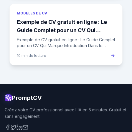
MODÈLES DE CV
Exemple de CV gratuit en ligne : Le
Guide Complet pour un CV Qui
Marque
Exemple de CV gratuit en ligne : Le Guide Complet
pour un CV Qui Marque Introduction Dans le
marché de l'emploi français actuel, où un
10 min
de lecture
recruteur ne consacre en
PromptCV
Créez votre CV professionnel avec l'IA en 5 minutes. Gratuit et
sans engagement.