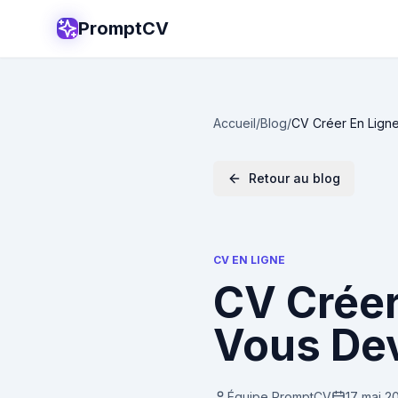
PromptCV
Accueil
/
Blog
/
CV Créer En Lign
Retour au blog
CV EN LIGNE
CV Créer
Vous Dev
Équipe PromptCV
17 mai 2