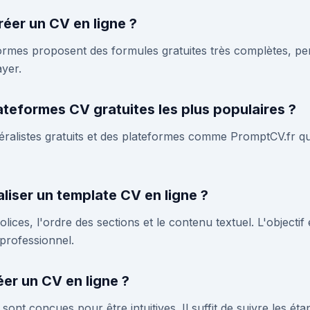
réer un CV en ligne ?
rmes proposent des formules gratuites très complètes, per
yer.
lateformes CV gratuites les plus populaires ?
ralistes gratuits et des plateformes comme PromptCV.fr qui
iser un template CV en ligne ?
olices, l'ordre des sections et le contenu textuel. L'objectif 
 professionnel.
éer un CV en ligne ?
ont conçues pour être intuitives. Il suffit de suivre les éta