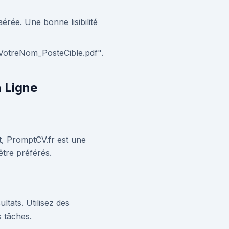
érée. Une bonne lisibilité
_VotreNom_PosteCible.pdf".
n Ligne
nt, PromptCV.fr est une
être préférés.
ltats. Utilisez des
s tâches.