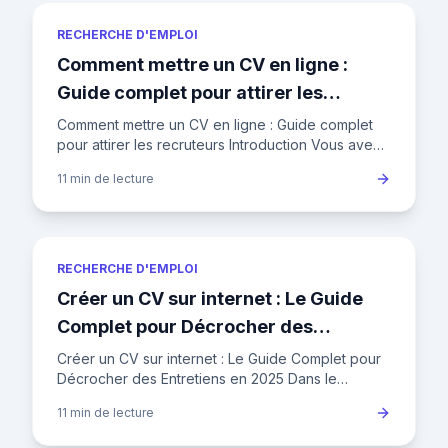
RECHERCHE D'EMPLOI
Comment mettre un CV en ligne :
Guide complet pour attirer les
recruteurs
Comment mettre un CV en ligne : Guide complet
pour attirer les recruteurs Introduction Vous avez
un CV impeccable, mais il dort au fond de votre
11 min
de lecture
ordinateur ? Pu
RECHERCHE D'EMPLOI
Créer un CV sur internet : Le Guide
Complet pour Décrocher des
Entretiens en 2025
Créer un CV sur internet : Le Guide Complet pour
Décrocher des Entretiens en 2025 Dans le
paysage concurrentiel de l'emploi en France,
11 min
de lecture
votre CV n'est plus un si