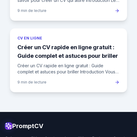
savoir pour créer un CV qui attire Introduction Le
CV est bien plus qu'un simple listing de vos
9 min
de lecture
expériences
CV EN LIGNE
Créer un CV rapide en ligne gratuit :
Guide complet et astuces pour briller
Créer un CV rapide en ligne gratuit : Guide
complet et astuces pour briller Introduction Vous
avez besoin d'un CV en urgence pour postuler à
9 min
de lecture
cette offre allécha
PromptCV