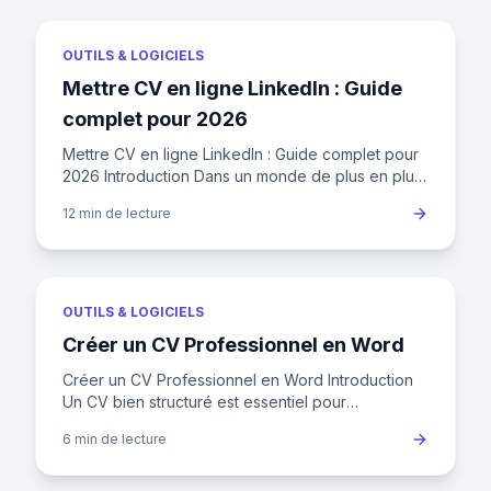
OUTILS & LOGICIELS
Mettre CV en ligne LinkedIn : Guide
complet pour 2026
Mettre CV en ligne LinkedIn : Guide complet pour
2026 Introduction Dans un monde de plus en plus
numérique, avoir un CV en ligne sur LinkedIn est
12 min
de lecture
devenu bien pl
OUTILS & LOGICIELS
Créer un CV Professionnel en Word
Créer un CV Professionnel en Word Introduction
Un CV bien structuré est essentiel pour
impressionner les recruteurs. Découvrez comment
6 min
de lecture
créer un CV Word professi