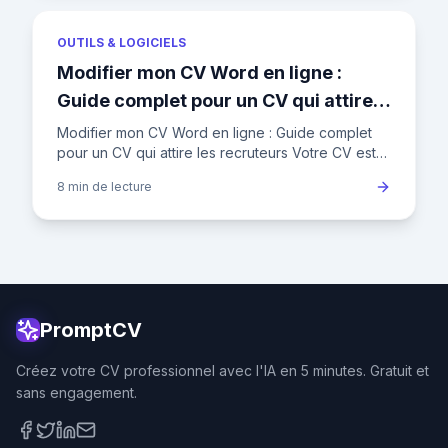
OUTILS & LOGICIELS
Modifier mon CV Word en ligne :
Guide complet pour un CV qui attire
les recruteurs
Modifier mon CV Word en ligne : Guide complet
pour un CV qui attire les recruteurs Votre CV est
votre carte de visite professionnelle, le premier
8 min
de lecture
filtre décisif
PromptCV
Créez votre CV professionnel avec l'IA en 5 minutes. Gratuit et
sans engagement.