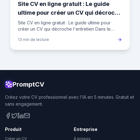
Site CV en ligne gratuit : Le guide
ultime pour créer un CV qui décroche
l'entretien
Site CV en ligne gratuit : Le guide ultime pour
créer un CV qui décroche l'entretien Dans le
paysage concurrentiel de l'emploi en France, où
13 min
de lecture
un recruteur passe
PromptCV
Créez votre CV professionnel avec l'IA en 5 minutes. Gratuit et
sans engagement.
Produit
Entreprise
Créer un CV
À propos