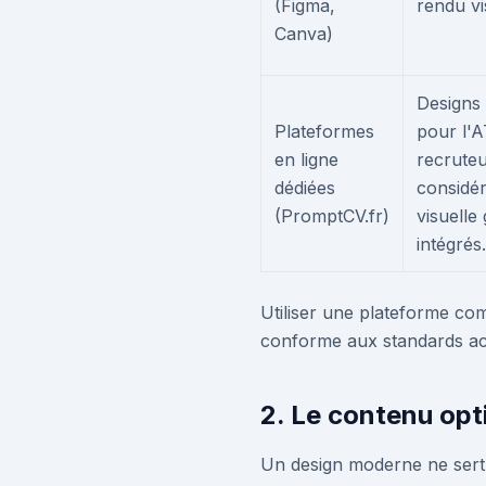
(Figma,
rendu vi
Canva)
Designs 
Plateformes
pour l'A
en ligne
recruteu
dédiées
considé
(PromptCV.fr)
visuelle
intégrés.
Utiliser une plateforme c
conforme aux standards act
2. Le contenu opti
Un design moderne ne sert à 