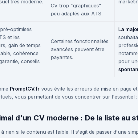
suel très moderne.
marketin
CV trop "graphiques"
peu adaptés aux ATS.
pré-optimisés
La majo
TS et les
souhaita
Certaines fonctionnalités
rs, gain de temps
professi
avancées peuvent être
rable, cohérence
notamm
payantes.
 garantie, conseils
pour u
sponta
omme
PromptCV.fr
vous évite les erreurs de mise en page 
uels, vous permettant de vous concentrer sur l'essentiel :
mal d'un CV moderne : De la liste au st
rien si le contenu est faible. Il s'agit de passer d'une simp