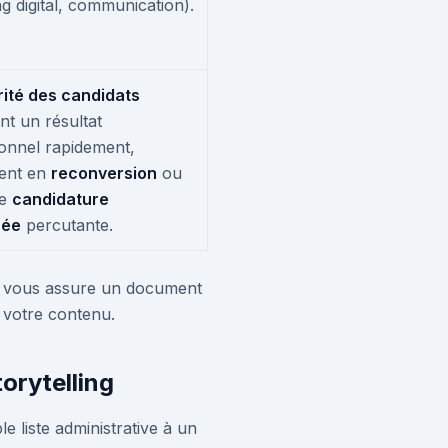
g digital, communication).
rité des candidats
nt un résultat
onnel rapidement,
ent en
reconversion
ou
ne
candidature
née
percutante.
et vous assure un document
 votre contenu.
orytelling
le liste administrative à un