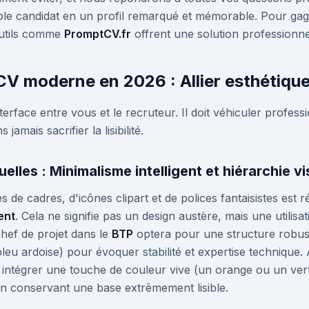
le candidat en un profil remarqué et mémorable. Pour gag
outils comme
PromptCV.fr
offrent une solution professionnel
 CV moderne en 2026 : Allier esthétique
terface entre vous et le recruteur. Il doit véhiculer profess
amais sacrifier la lisibilité.
elles : Minimalisme intelligent et hiérarchie vi
de cadres, d'icônes clipart et de polices fantaisistes est 
ent
. Cela ne signifie pas un design austère, mais une utilisa
hef de projet dans le
BTP
optera pour une structure robus
bleu ardoise) pour évoquer stabilité et expertise technique. 
intégrer une touche de couleur vive (un orange ou un vert
t en conservant une base extrêmement lisible.