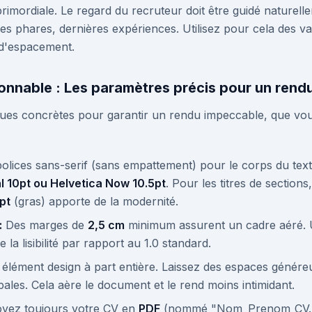
rimordiale. Le regard du recruteur doit être guidé naturel
s phares, dernières expériences. Utilisez pour cela des vari
t d'espacement.
ionnable : Les paramètres précis pour un rend
ques concrètes pour garantir un rendu impeccable, que vo
polices sans-serif (sans empattement) pour le corps du texte,
ial 10pt ou Helvetica Now 10.5pt
. Pour les titres de sectio
pt
(gras) apporte de la modernité.
:
Des marges de
2,5 cm
minimum assurent un cadre aéré. U
la lisibilité par rapport au 1.0 standard.
élément design à part entière. Laissez des espaces généreux
ipales. Cela aère le document et le rend moins intimidant.
yez toujours votre CV en
PDF
(nommé "Nom_Prenom_CV.pd