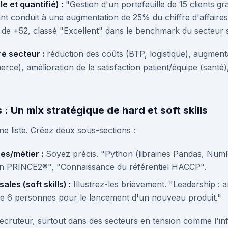
e et quantifié) :
"Gestion d'un portefeuille de 15 clients g
ant conduit à une augmentation de 25% du chiffre d'affaire
) de +52, classé "Excellent" dans le benchmark du secteur 
re secteur :
réduction des coûts (BTP, logistique), augmenta
ce), amélioration de la satisfaction patient/équipe (santé
 Un mix stratégique de hard et soft skills
e liste. Créez deux sous-sections :
s/métier :
Soyez précis. "Python (librairies Pandas, Num
on PRINCE2®", "Connaissance du référentiel HACCP".
es (soft skills) :
Illustrez-les brièvement. "Leadership : 
e de 6 personnes pour le lancement d'un nouveau produit."
 recruteur, surtout dans des secteurs en tension comme l'in