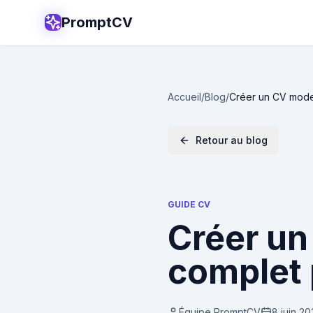
PromptCV
Accueil
/
Blog
/
Créer un CV mode
Retour au blog
GUIDE CV
Créer un
complet 
Équipe PromptCV
8 juin 2