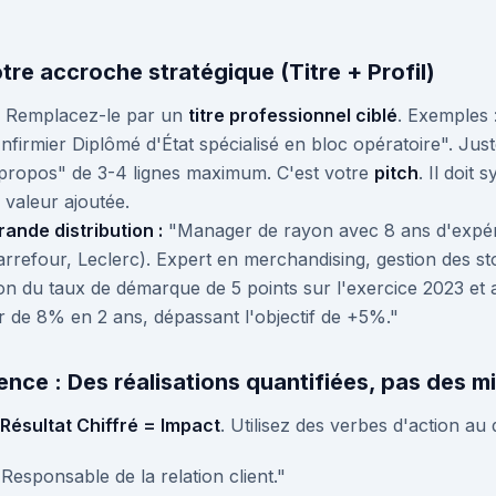
otre accroche stratégique (Titre + Profil)
". Remplacez-le par un
titre professionnel ciblé
. Exemples 
nfirmier Diplômé d'État spécialisé en bloc opératoire". Jus
 propos" de 3-4 lignes maximum. C'est votre
pitch
. Il doit
 valeur ajoutée.
ande distribution :
"Manager de rayon avec 8 ans d'expér
Carrefour, Leclerc). Expert en merchandising, gestion des s
on du taux de démarque de 5 points sur l'exercice 2023 et 
eur de 8% en 2 ans, dépassant l'objectif de +5%."
ence : Des réalisations quantifiées, pas des m
 Résultat Chiffré = Impact
. Utilisez des verbes d'action a
Responsable de la relation client."