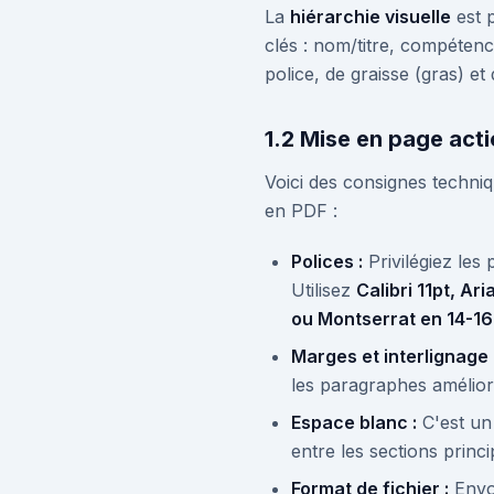
La
hiérarchie visuelle
est p
clés : nom/titre, compétence
police, de graisse (gras) e
1.2 Mise en page act
Voici des consignes techni
en PDF :
Polices :
Privilégiez les 
Utilisez
Calibri 11pt, Ar
ou Montserrat en 14-16
Marges et interlignage 
les paragraphes améliore 
Espace blanc :
C'est un 
entre les sections princ
Format de fichier :
Envo