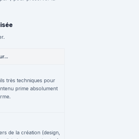
lisée
r.
r...
ils très techniques pour
contenu prime absolument
orme.
ers de la création (design,