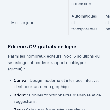
connexion
Automatiques
Ma
Mises à jour
et
et
transparentes
pa
Éditeurs CV gratuits en ligne
Parmi les nombreux éditeurs, voici 5 solutions qui
se distinguent par leur rapport qualité/prix
(gratuit) :
Canva
: Design moderne et interface intuitive,
idéal pour un rendu graphique.
Bright
: Bonnes fonctionnalités d'analyse et de
suggestions.
Zety
: Guide pas à pas très complet et