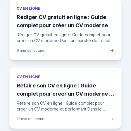
CV EN LIGNE
Rédiger CV gratuit en ligne : Guide
complet pour créer un CV moderne
Rédiger CV gratuit en ligne : Guide complet pour
créer un CV moderne Dans un marché de l'emploi
français où un recruteur passe en moyenne 7
9 min
de lecture
secondes sur un CV a
CV EN LIGNE
Refaire son CV en ligne : Guide
complet pour créer un CV moderne et
performant
Refaire son CV en ligne : Guide complet pour
créer un CV moderne et performant Dans le
marché de l'emploi français actuel, où le taux de
12 min
de lecture
chômage fluctue autour