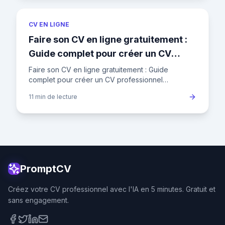
CV EN LIGNE
Faire son CV en ligne gratuitement :
Guide complet pour créer un CV
professionnel
Faire son CV en ligne gratuitement : Guide
complet pour créer un CV professionnel
Introduction Dans le paysage concurrentiel de
11 min
de lecture
l'emploi en France, où un recrut
PromptCV
Créez votre CV professionnel avec l'IA en 5 minutes. Gratuit et
sans engagement.