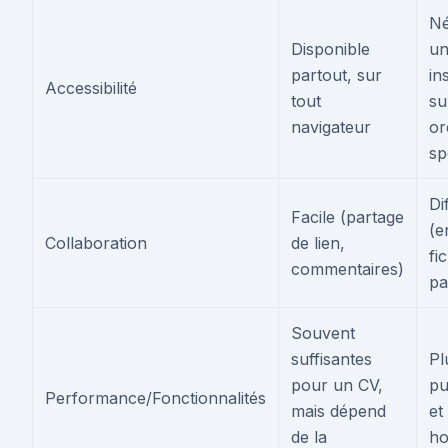
Né
Disponible
u
partout, sur
in
Accessibilité
tout
su
navigateur
or
sp
Dif
Facile (partage
(e
Collaboration
de lien,
fi
commentaires)
pa
Souvent
suffisantes
Pl
pour un CV,
pu
Performance/Fonctionnalités
mais dépend
et
de la
ho