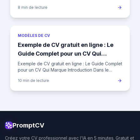
écrit, mais il ne suffit pas pour se démarquer dans
8 min
de lecture
un marché du travail
MODÈLES DE CV
Exemple de CV gratuit en ligne : Le
Guide Complet pour un CV Qui
Marque
Exemple de CV gratuit en ligne : Le Guide Complet
pour un CV Qui Marque Introduction Dans le
marché de l'emploi français actuel, où un
10 min
de lecture
recruteur ne consacre en
PromptCV
Créez votre CV professionnel avec l'IA en 5 minutes. Gratuit et