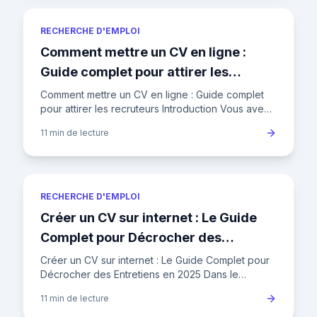
RECHERCHE D'EMPLOI
Comment mettre un CV en ligne :
Guide complet pour attirer les
recruteurs
Comment mettre un CV en ligne : Guide complet
pour attirer les recruteurs Introduction Vous avez
un CV impeccable, mais il dort au fond de votre
11 min
de lecture
ordinateur ? Pu
RECHERCHE D'EMPLOI
Créer un CV sur internet : Le Guide
Complet pour Décrocher des
Entretiens en 2025
Créer un CV sur internet : Le Guide Complet pour
Décrocher des Entretiens en 2025 Dans le
paysage concurrentiel de l'emploi en France,
11 min
de lecture
votre CV n'est plus un si