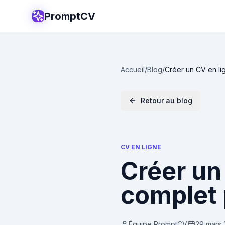
PromptCV
Accueil
/
Blog
/
Créer un CV en li
Retour au blog
CV EN LIGNE
Créer un 
complet 
Équipe PromptCV
29 mars