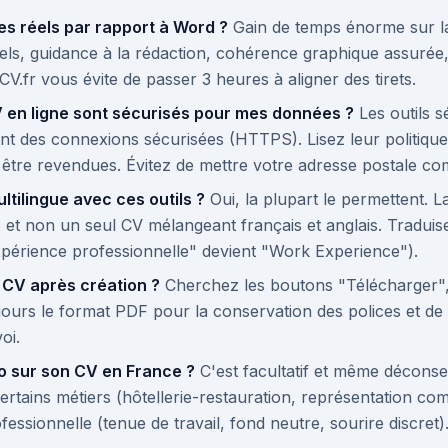
es réels par rapport à Word ?
Gain de temps énorme sur la
ls, guidance à la rédaction, cohérence graphique assurée, e
.fr vous évite de passer 3 heures à aligner des tirets.
CV en ligne sont sécurisés pour mes données ?
Les outils 
nt des connexions sécurisées (HTTPS). Lisez leur politique d
être revendues. Évitez de mettre votre adresse postale co
tilingue avec ces outils ?
Oui, la plupart le permettent. L
 et non un seul CV mélangeant français et anglais. Traduise
Expérience professionnelle" devient "Work Experience").
CV après création ?
Cherchez les boutons "Télécharger",
ours le format PDF pour la conservation des polices et de l
oi.
to sur son CV en France ?
C'est facultatif et même déconseil
ertains métiers (hôtellerie-restauration, représentation com
ofessionnelle (tenue de travail, fond neutre, sourire discret)