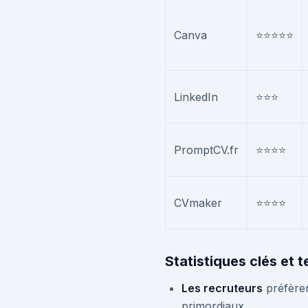
Canva
⭐⭐⭐⭐⭐
LinkedIn
⭐⭐⭐
PromptCV.fr
⭐⭐⭐⭐
CVmaker
⭐⭐⭐⭐
Statistiques clés et
Les recruteurs
préfèren
primordiaux.