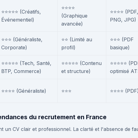
⭐⭐⭐⭐
⭐⭐⭐⭐⭐ (Créatifs,
⭐⭐⭐⭐ (PDF
(Graphique
Événementiel)
PNG, JPG)
avancée)
⭐⭐⭐ (Généraliste,
⭐⭐ (Limité au
⭐⭐⭐ (PDF
Corporate)
profil)
basique)
⭐⭐⭐⭐⭐ (Tech, Santé,
⭐⭐⭐⭐⭐ (Contenu
⭐⭐⭐⭐⭐ (PD
BTP, Commerce)
et structure)
optimisé AT
⭐⭐⭐⭐ (Généraliste)
⭐⭐⭐
⭐⭐⭐⭐ (PDF
 tendances du recrutement en France
t un CV clair et professionnel. La clarté et l'absence de fa