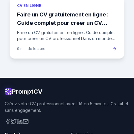
CV EN LIGNE
Faire un CV gratuitement en ligne :
Guide complet pour créer un CV
professionnel
Faire un CV gratuitement en ligne : Guide complet
pour créer un CV professionnel Dans un monde
où la concurrence est féroce, votre CV est votre
9 min
de lecture
ticket d'entrée
PromptCV
Créez votre CV professionnel avec l'IA en 5 minutes. Gratuit et
sans engagement.