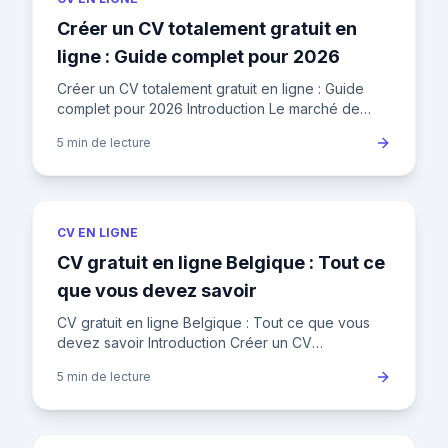
Créer un CV totalement gratuit en
ligne : Guide complet pour 2026
Créer un CV totalement gratuit en ligne : Guide
complet pour 2026 Introduction Le marché de
l'emploi français compte aujourd'hui 30,5 millions
5 min
de lecture
de personnes en a
CV EN LIGNE
CV gratuit en ligne Belgique : Tout ce
que vous devez savoir
CV gratuit en ligne Belgique : Tout ce que vous
devez savoir Introduction Créer un CV
professionnel gratuitement en ligne en Belgique
5 min
de lecture
est plus facile que jamais