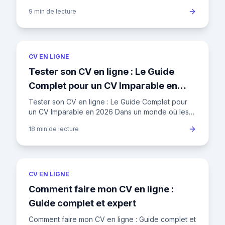
votre ambassadeur numérique, un outil
9 min
de lecture
indispensable pour tout
CV EN LIGNE
Tester son CV en ligne : Le Guide
Complet pour un CV Imparable en
2026
Tester son CV en ligne : Le Guide Complet pour
un CV Imparable en 2026 Dans un monde où les
recruteurs reçoivent des centaines de CV par
18 min
de lecture
semaine, la qualité de
CV EN LIGNE
Comment faire mon CV en ligne :
Guide complet et expert
Comment faire mon CV en ligne : Guide complet et