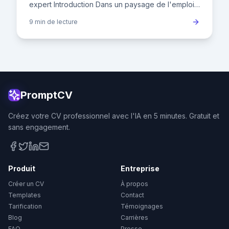
expert Introduction Dans un paysage de l'emploi
français où plus de 80% des recrutements
9 min
de lecture
commencent par une rec
PromptCV
Créez votre CV professionnel avec l'IA en 5 minutes. Gratuit et
sans engagement.
Produit
Entreprise
Créer un CV
À propos
Templates
Contact
Tarification
Témoignages
Blog
Carrières
FAQ
Presse