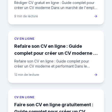
Rédiger CV gratuit en ligne : Guide complet pour
créer un CV moderne Dans un marché de l'emploi
français où un recruteur passe en moyenne 7
9 min
de lecture
secondes sur un CV a
CV EN LIGNE
Refaire son CV en ligne : Guide
complet pour créer un CV moderne et
performant
Refaire son CV en ligne : Guide complet pour
créer un CV moderne et performant Dans le
marché de l'emploi français actuel, où le taux de
12 min
de lecture
chômage fluctue autour
CV EN LIGNE
Faire son CV en ligne gratuitement :
Guide complet pour créer un CV