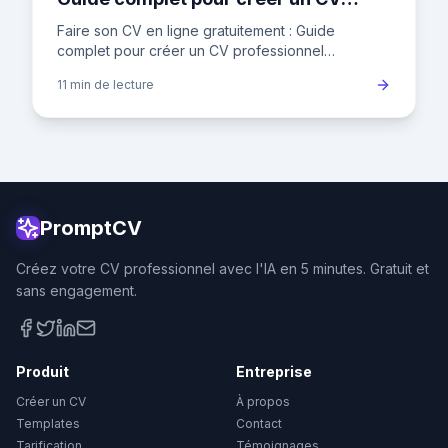
professionnel
Faire son CV en ligne gratuitement : Guide
complet pour créer un CV professionnel
Introduction Dans le paysage concurrentiel de
11 min
de lecture
l'emploi en France, où un recrut
PromptCV
Créez votre CV professionnel avec l'IA en 5 minutes. Gratuit et
sans engagement.
Produit
Entreprise
Créer un CV
À propos
Templates
Contact
Tarification
Témoignages