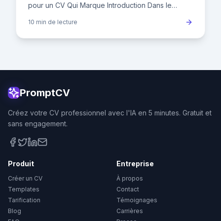
pour un CV Qui Marque Introduction Dans le
marché de l'emploi français actuel, où un
10 min
de lecture
recruteur ne consacre en
PromptCV
Créez votre CV professionnel avec l'IA en 5 minutes. Gratuit et
sans engagement.
Produit
Entreprise
Créer un CV
À propos
Templates
Contact
Tarification
Témoignages
Blog
Carrières