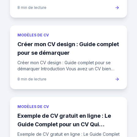
ligne template est un outil essentiel pour se
8 min
de lecture
démarquer sur le marc
MODÈLES DE CV
Créer mon CV design : Guide complet
pour se démarquer
Créer mon CV design : Guide complet pour se
démarquer Introduction Vous avez un CV bien
écrit, mais il ne suffit pas pour se démarquer dans
8 min
de lecture
un marché du travail
MODÈLES DE CV
Exemple de CV gratuit en ligne : Le
Guide Complet pour un CV Qui
Marque
Exemple de CV gratuit en ligne : Le Guide Complet