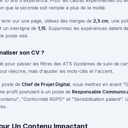
de 10 ans d'expérience. Pour les cadres expérimentés ou l
n que la seconde soit remplie à plus de la moitié.
tenir sur une page, utilisez des marges de
2,5 cm
, une po
t un interligne de
1,15
. Supprimez les expériences datant de 
le poste visé.
aliser son CV ?
lé pour passer les filtres des ATS (systèmes de suivi de cand
tout réécrire, mais d'ajuster les mots-clés et l'accent.
 poste de
Chef de Projet Digital
, vous mettrez en avant "Ge
me profil postulant à un poste de
Responsable Communica
ontenu", "Conformité RGPD" et "Sensibilisation patient". Ut
loi.
pour Un Contenu Impactant