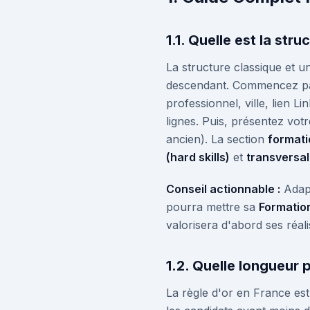
1.1. Quelle est la str
La structure classique et u
descendant. Commencez p
professionnel, ville, lien L
lignes. Puis, présentez vot
ancien). La section
formati
(hard skills)
et
transversale
Conseil actionnable :
Adapt
pourra mettre sa
Formatio
valorisera d'abord ses réali
1.2. Quelle longueur 
La règle d'or en France es