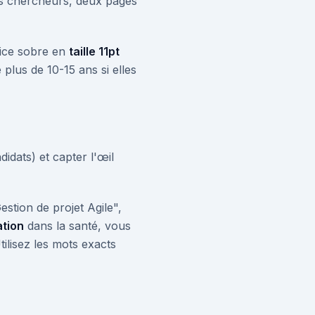
es chercheurs, deux pages
lice sobre en
taille 11pt
plus de 10-15 ans si elles
idats) et capter l'œil
stion de projet Agile",
tion
dans la santé, vous
ilisez les mots exacts