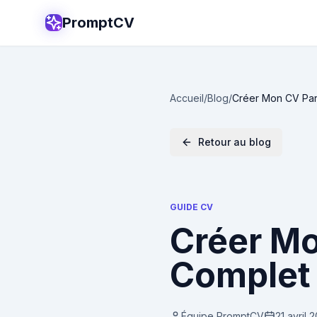
PromptCV
Accueil
/
Blog
/
Créer Mon CV Parf
Retour au blog
GUIDE CV
Créer Mo
Complet 
Équipe PromptCV
21 avril 