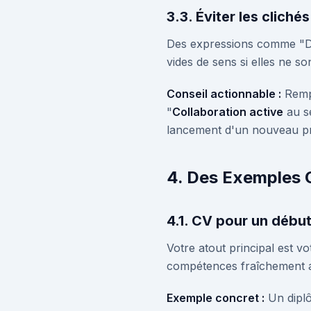
3.3. Éviter les cliché
Des expressions comme "Dy
vides de sens si elles ne so
Conseil actionnable :
Rempl
"
Collaboration active
au se
lancement d'un nouveau pro
4. Des Exemples 
4.1. CV pour un débu
Votre atout principal est v
compétences fraîchement a
Exemple concret :
Un diplô