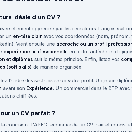
ucture idéale d'un CV ?
niversellement appréciée par les recruteurs français suit un
ar un
en-tête clair
avec vos coordonnées (nom, prénom, t
inkedIn). Vient ensuite une
accroche ou un profil professio
re
expérience professionnelle
en ordre antéchronologique 
on et diplômes
suit le même principe. Enfin, listez vos
comp
s (soft skills)
de manière organisée.
ez l'ordre des sections selon votre profil. Un jeune diplô
n
avant son
Expérience
. Un commercial dans le BTP avec 
sations chiffrées.
pour un CV parfait ?
t la concision. L'APEC recommande un CV clair et concis, 