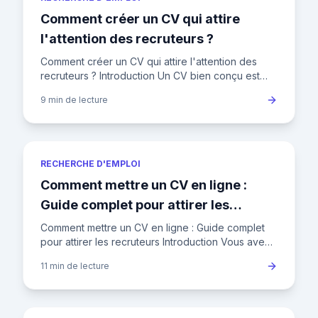
Comment créer un CV qui attire
l'attention des recruteurs ?
Comment créer un CV qui attire l'attention des
recruteurs ? Introduction Un CV bien conçu est
votre ticket d'entrée pour décrocher un entretien.
9 min
de lecture
Mais avec les r
RECHERCHE D'EMPLOI
Comment mettre un CV en ligne :
Guide complet pour attirer les
recruteurs
Comment mettre un CV en ligne : Guide complet
pour attirer les recruteurs Introduction Vous avez
un CV impeccable, mais il dort au fond de votre
11 min
de lecture
ordinateur ? Pu