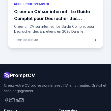
RECHERCHE D'EMPLOI
Créer un CV sur internet : Le Guide
Complet pour Décrocher des
Entretiens en 2025
Créer un CV sur internet : Le Guide Complet pour
Décrocher des Entretiens en 2025 Dans le
paysage concurrentiel de l'emploi en France,
11 min
de lecture
votre CV n'est plus un si
PromptCV
Créez votre CV professionnel avec l'IA en 5 minutes. Gratuit et
sans engagement.
Produit
Entreprise