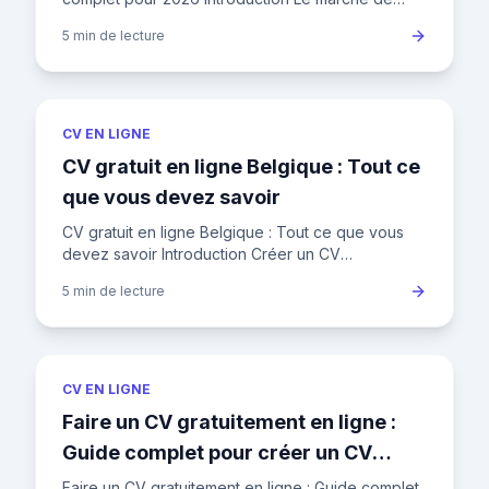
l'emploi français compte aujourd'hui 30,5 millions
5 min
de lecture
de personnes en a
CV EN LIGNE
CV gratuit en ligne Belgique : Tout ce
que vous devez savoir
CV gratuit en ligne Belgique : Tout ce que vous
devez savoir Introduction Créer un CV
professionnel gratuitement en ligne en Belgique
5 min
de lecture
est plus facile que jamais
CV EN LIGNE
Faire un CV gratuitement en ligne :
Guide complet pour créer un CV
professionnel
Faire un CV gratuitement en ligne : Guide complet