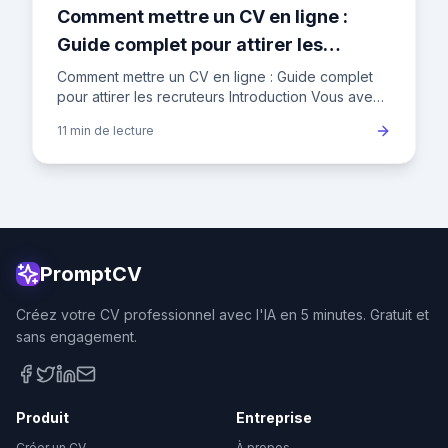
Comment mettre un CV en ligne :
Guide complet pour attirer les
recruteurs
Comment mettre un CV en ligne : Guide complet
pour attirer les recruteurs Introduction Vous avez
un CV impeccable, mais il dort au fond de votre
11 min
de lecture
ordinateur ? Pu
PromptCV
Créez votre CV professionnel avec l'IA en 5 minutes. Gratuit et
sans engagement.
Produit
Entreprise
Créer un CV
À propos