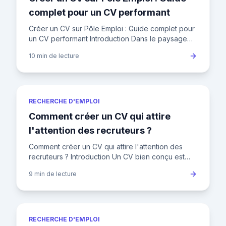
complet pour un CV performant
Créer un CV sur Pôle Emploi : Guide complet pour
un CV performant Introduction Dans le paysage
concurrentiel de l'emploi en France, où plus de
10 min
de lecture
2,8 millions de p
RECHERCHE D'EMPLOI
Comment créer un CV qui attire
l'attention des recruteurs ?
Comment créer un CV qui attire l'attention des
recruteurs ? Introduction Un CV bien conçu est
votre ticket d'entrée pour décrocher un entretien.
9 min
de lecture
Mais avec les r
RECHERCHE D'EMPLOI