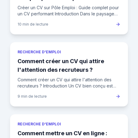
Créer un CV sur Pôle Emploi : Guide complet pour
un CV performant Introduction Dans le paysage
concurrentiel de l'emploi en France, où plus de
10 min
de lecture
2,8 millions de p
RECHERCHE D'EMPLOI
Comment créer un CV qui attire
l'attention des recruteurs ?
Comment créer un CV qui attire l'attention des
recruteurs ? Introduction Un CV bien conçu est
votre ticket d'entrée pour décrocher un entretien.
9 min
de lecture
Mais avec les r
RECHERCHE D'EMPLOI
Comment mettre un CV en ligne :