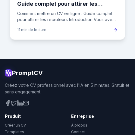
Guide complet pour attirer les
recruteurs
Comment mettre un CV en ligne : Guide complet
pour attirer les recruteurs Introduction Vous avez
un CV impeccable, mais il dort au fond de votre
11 min
de lecture
ordinateur ? Pu
PromptCV
Créez votre CV professionnel avec l'IA en 5 minutes. Gratuit et
sans engagement.
Produit
Entreprise
Créer un CV
À propos
Templates
Contact