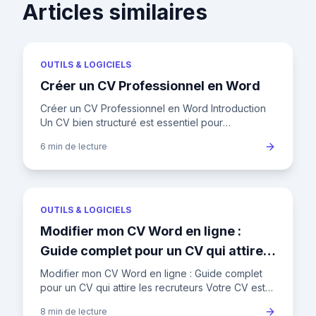
Articles similaires
OUTILS & LOGICIELS
Créer un CV Professionnel en Word
Créer un CV Professionnel en Word Introduction
Un CV bien structuré est essentiel pour
impressionner les recruteurs. Découvrez comment
6 min
de lecture
créer un CV Word professi
OUTILS & LOGICIELS
Modifier mon CV Word en ligne :
Guide complet pour un CV qui attire
les recruteurs
Modifier mon CV Word en ligne : Guide complet
pour un CV qui attire les recruteurs Votre CV est
votre carte de visite professionnelle, le premier
8 min
de lecture
filtre décisif