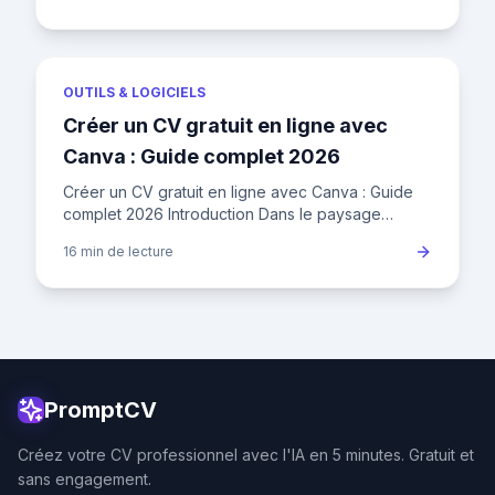
OUTILS & LOGICIELS
Créer un CV gratuit en ligne avec
Canva : Guide complet 2026
Créer un CV gratuit en ligne avec Canva : Guide
complet 2026 Introduction Dans le paysage
concurrentiel de l'emploi en France, où le taux de
16 min
de lecture
chômage fluctue aut
PromptCV
Créez votre CV professionnel avec l'IA en 5 minutes. Gratuit et
sans engagement.