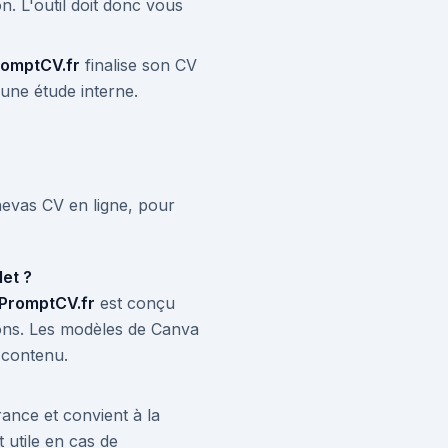
n. L'outil doit donc vous
romptCV.fr
finalise son CV
une étude interne.
anevas CV en ligne, pour
let ?
PromptCV.fr
est conçu
ions. Les modèles de Canva
 contenu.
rance et convient à la
 utile en cas de