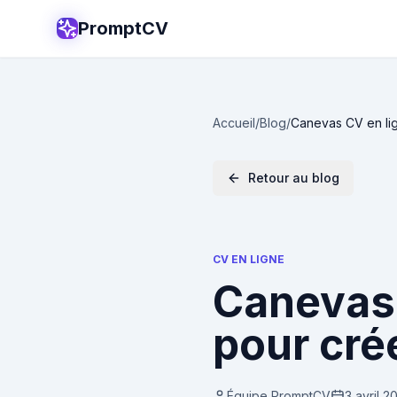
PromptCV
Accueil
/
Blog
/
Canevas CV en lig
Retour au blog
CV EN LIGNE
Canevas 
pour cré
Équipe PromptCV
3 avril 2